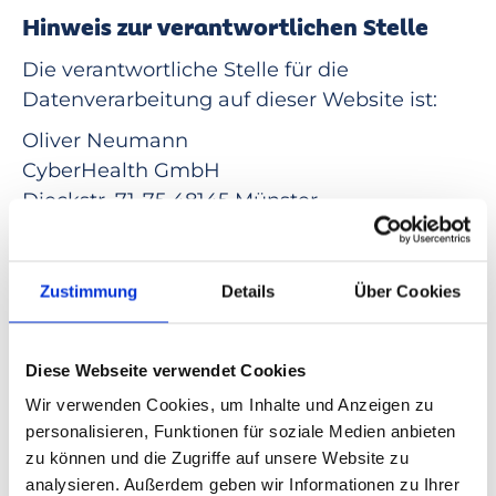
Hinweis zur verantwortlichen Stelle
Die verantwortliche Stelle für die
Datenverarbeitung auf dieser Website ist:
Oliver Neumann
CyberHealth GmbH
Dieckstr. 71-75 48145 Münster
Mail:
support@cyberhealth.de
Verantwortliche Stelle ist die natürliche oder
Zustimmung
Details
Über Cookies
juristische Person, die allein oder
gemeinsam mit anderen über die Zwecke
und Mittel der Verarbeitung von
Diese Webseite verwendet Cookies
personenbezogenen Daten (z. B. Namen, E-
Wir verwenden Cookies, um Inhalte und Anzeigen zu
Mail-Adressen o. Ä.) entscheidet.
personalisieren, Funktionen für soziale Medien anbieten
zu können und die Zugriffe auf unsere Website zu
Speicherdauer
analysieren. Außerdem geben wir Informationen zu Ihrer