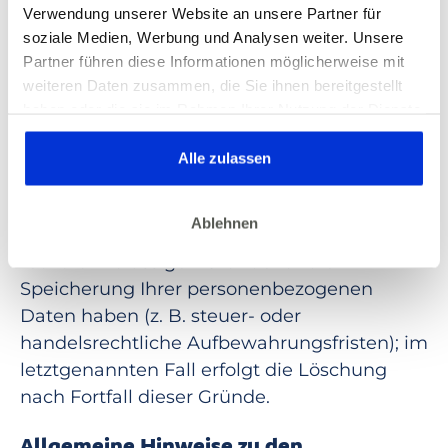
Verwendung unserer Website an unsere Partner für
Soweit innerhalb dieser
soziale Medien, Werbung und Analysen weiter. Unsere
Datenschutzerklärung keine speziellere
Partner führen diese Informationen möglicherweise mit
Speicherdauer genannt wurde, verbleiben
weiteren Daten zusammen, die Sie ihnen bereitgestellt
Ihre personenbezogenen Daten bei uns, bis
haben oder die sie im Rahmen Ihrer Nutzung der Dienste
der Zweck für die Datenverarbeitung entfällt.
gesammelt haben. Dies gilt auch für Gesundheitsdaten,
Wenn Sie ein berechtigtes Löschersuchen
die gegebenenfalls für die Kursdurchführung erhoben
Alle zulassen
geltend machen oder eine Einwilligung zur
werden.
Datenverarbeitung widerrufen, werden Ihre
Ablehnen
Daten gelöscht, sofern wir keine anderen
rechtlich zulässigen Gründe für die
Speicherung Ihrer personenbezogenen
Daten haben (z. B. steuer- oder
handelsrechtliche Aufbewahrungsfristen); im
letztgenannten Fall erfolgt die Löschung
nach Fortfall dieser Gründe.
Allgemeine Hinweise zu den