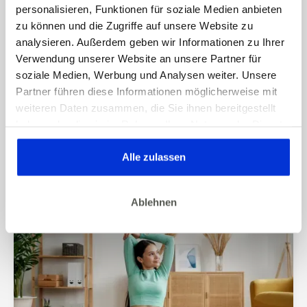
personalisieren, Funktionen für soziale Medien anbieten
zu können und die Zugriffe auf unsere Website zu
analysieren. Außerdem geben wir Informationen zu Ihrer
Verwendung unserer Website an unsere Partner für
soziale Medien, Werbung und Analysen weiter. Unsere
07/2026
GESUNDHEIT & FAMILIE
Partner führen diese Informationen möglicherweise mit
Gesund bleiben im Urlaub: einfache
weiteren Daten zusammen, die Sie ihnen bereitgestellt
Routinen für Ernährung, Bewegung
haben oder die sie im Rahmen Ihrer Nutzung der Dienste
gesammelt haben. Dies gilt auch für Gesundheitsdaten,
und Entspannung
die gegebenenfalls für die Kursdurchführung erhoben
Alle zulassen
werden.
Ablehnen