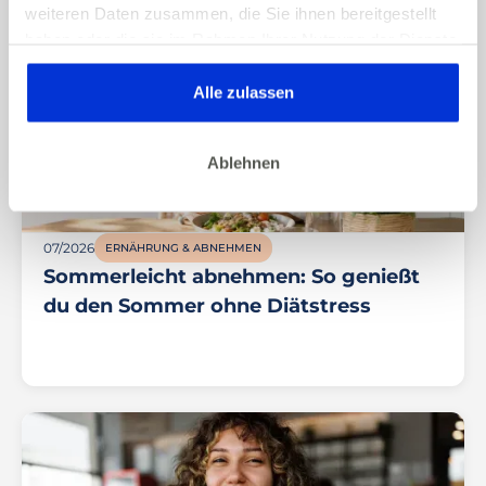
weiteren Daten zusammen, die Sie ihnen bereitgestellt
haben oder die sie im Rahmen Ihrer Nutzung der Dienste
gesammelt haben. Dies gilt auch für Gesundheitsdaten,
die gegebenenfalls für die Kursdurchführung erhoben
Alle zulassen
werden.
Ablehnen
07/2026
ERNÄHRUNG & ABNEHMEN
Sommerleicht abnehmen: So genießt
du den Sommer ohne Diätstress