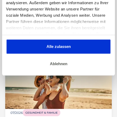
analysieren. Außerdem geben wir Informationen zu Ihrer
07/2026
MENTALE GESUNDHEIT & ACHTSAMKEIT
Verwendung unserer Website an unsere Partner für
Self-Care im Alltag: 7 kleine
soziale Medien, Werbung und Analysen weiter. Unsere
Gewohnheiten, die wirklich guttun
Partner führen diese Informationen möglicherweise mit
weiteren Daten zusammen, die Sie ihnen bereitgestellt
haben oder die sie im Rahmen Ihrer Nutzung der Dienste
gesammelt haben. Dies gilt auch für Gesundheitsdaten,
die gegebenenfalls für die Kursdurchführung erhoben
Alle zulassen
werden.
Ablehnen
07/2026
GESUNDHEIT & FAMILIE