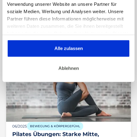
Beckenbodentraining für Männer – Die
Verwendung unserer Website an unsere Partner für
unterschätzte Kraftquelle für Potenz,
soziale Medien, Werbung und Analysen weiter. Unsere
Kontrolle und Wohlbefinden
Partner führen diese Informationen möglicherweise mit
weiteren Daten zusammen, die Sie ihnen bereitgestellt
haben oder die sie im Rahmen Ihrer Nutzung der Dienste
gesammelt haben. Dies gilt auch für Gesundheitsdaten,
die gegebenenfalls für die Kursdurchführung erhoben
Alle zulassen
werden.
Ablehnen
06/2025
BEWEGUNG & KÖRPERGEFÜHL
Pilates Übungen: Starke Mitte,