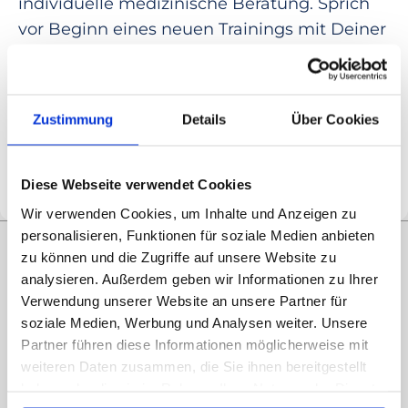
individuelle medizinische Beratung. Sprich
vor Beginn eines neuen Trainings mit Deiner
Hebamme oder Deinem Arzt, besonders bei
bestehenden Beschwerden oder
Risikoschwangerschaften.
Zustimmung
Details
Über Cookies
HATHA YOGA
ACHTSAMKEIT
BEWEGLICHKEIT
ELTERNSCHAFT
ENTSPANNUNG
FRAUENGESUNDHEIT
SCHWANGERSCHAFT
Diese Webseite verwendet Cookies
YOGA
ZUHAUSE TRAINIEREN
Wir verwenden Cookies, um Inhalte und Anzeigen zu
personalisieren, Funktionen für soziale Medien anbieten
Das könnte Dich auch
zu können und die Zugriffe auf unsere Website zu
analysieren. Außerdem geben wir Informationen zu Ihrer
interessieren:
Verwendung unserer Website an unsere Partner für
soziale Medien, Werbung und Analysen weiter. Unsere
Partner führen diese Informationen möglicherweise mit
weiteren Daten zusammen, die Sie ihnen bereitgestellt
haben oder die sie im Rahmen Ihrer Nutzung der Dienste