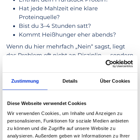
Hat jede Mahlzeit eine klare
Proteinquelle?
Bist du 3–4 Stunden satt?
Kommt Heißhunger eher abends?
Wenn du hier mehrfach „Nein“ sagst, liegt
das Problem oft nicht an Disziplin — sondern
an Struktur.
Zustimmung
Details
Über Cookies
Ohne Dogma: Du brauchst keine
High-Protein-Obsession
Diese Webseite verwendet Cookies
Du musst:
Wir verwenden Cookies, um Inhalte und Anzeigen zu
nichts zwanghaft tracken
personalisieren, Funktionen für soziale Medien anbieten
keine 200 g Protein essen
zu können und die Zugriffe auf unsere Website zu
keine Extreme fahren
analysieren. Außerdem geben wir Informationen zu Ihrer