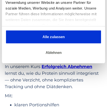
Verwendung unserer Website an unsere Partner für
keine Pulver trinken
soziale Medien, Werbung und Analysen weiter. Unsere
Du brauchst:
Partner führen diese Informationen möglicherweise mit
weiteren Daten zusammen, die Sie ihnen bereitgestellt
✔ Bewusstsein
haben oder die sie im Rahmen Ihrer Nutzung der Dienste
✔ sinnvolle Verteilung
gesammelt haben. Dies gilt auch für Gesundheitsdaten,
✔ einfache Routinen
die gegebenenfalls für die Kursdurchführung erhoben
Alle zulassen
werden.
Wenn du das strukturiert
Ablehnen
angehen willst
In unserem Kurs
Erfolgreich Abnehmen
lernst du, wie du Protein sinnvoll integrierst
— ohne Verzicht, ohne kompliziertes
Tracking und ohne Diätdenken.
Mit:
klaren Portionshilfen