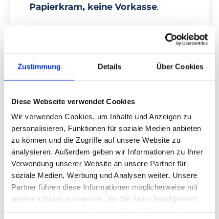
Papierkram, keine Vorkasse
.
2. Teilnahmezertifikat einreichen:
Falls Deine Kasse nicht dabei ist,
bekommst Du nach Kursabschluss
Zustimmung
Details
Über Cookies
ein
PDF-Zertifikat
, das Du selbst
bei Deiner Krankenkasse einreichst.
Diese Webseite verwendet Cookies
👉
Mehr zur Erstattung und
Wir verwenden Cookies, um Inhalte und Anzeigen zu
Krankenkassenübersicht
personalisieren, Funktionen für soziale Medien anbieten
*Bei 100% Erstattung
zu können und die Zugriffe auf unsere Website zu
analysieren. Außerdem geben wir Informationen zu Ihrer
Verwendung unserer Website an unsere Partner für
soziale Medien, Werbung und Analysen weiter. Unsere
Partner führen diese Informationen möglicherweise mit
JETZT STARTEN
weiteren Daten zusammen, die Sie ihnen bereitgestellt
haben oder die sie im Rahmen Ihrer Nutzung der Dienste