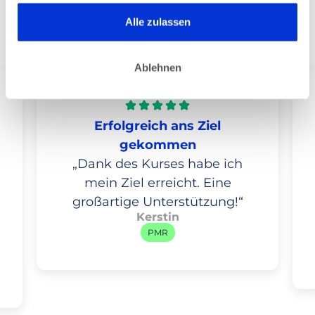
gesammelt haben. Dies gilt auch für Gesundheitsdaten,
die gegebenenfalls für die Kursdurchführung erhoben
Alle zulassen
Das sagen unsere Teilnehmer
werden.
Ablehnen
Erfolgreich ans Ziel
gekommen
„Dank des Kurses habe ich
mein Ziel erreicht. Eine
großartige Unterstützung!“
Kerstin
PMR