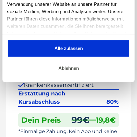
Verwendung unserer Website an unsere Partner für
Deine TK übernimmt 80% der
soziale Medien, Werbung und Analysen weiter. Unsere
Kursgebühren
nach Kursabschluss! Sichere
Partner führen diese Informationen möglicherweise mit
Dir jetzt Deinen Kurs und tu etwas Gutes für
weiteren Daten zusammen, die Sie ihnen bereitgestellt
Deine Gesundheit!
haben oder die sie im Rahmen Ihrer Nutzung der Dienste
gesammelt haben. Dies gilt auch für Gesundheitsdaten,
die gegebenenfalls für die Kursdurchführung erhoben
Alle zulassen
TK
werden.
Preis Gesundheitskurs*
99
€
8-Wochen-Onlinekurs*
Ablehnen
Einsteigerfreundlich
Krankenkassenzertifiziert
Erstattung nach
Kursabschluss
80%
99
€
Dein Preis
19,8
€
*Einmalige Zahlung. Kein Abo und keine