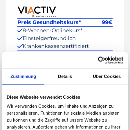
Preis Gesundheitskurs*
99
€
8-Wochen-Onlinekurs*
Einsteigerfreundlich
Krankenkassenzertifiziert
Erstattung nach
Kursabschluss
100%
Zustimmung
Details
Über Cookies
99
€
Dein Preis
0
€
*Einmalige Zahlung. Kein Abo und keine
Diese Webseite verwendet Cookies
Kündigung nötig.
Die Preisangaben werden regelmäßig von uns
Wir verwenden Cookies, um Inhalte und Anzeigen zu
aktualisiert sind jedoch ohne Gewähr.
personalisieren, Funktionen für soziale Medien anbieten
zu können und die Zugriffe auf unsere Website zu
Super, Du kannst starten!
analysieren. Außerdem geben wir Informationen zu Ihrer