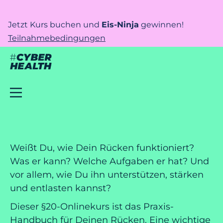
Jetzt Kurs buchen und
Eis-Ninja
gewinnen!
Teilnahmebedingungen
Weißt Du, wie Dein Rücken funktioniert?
Was er kann? Welche Aufgaben er hat? Und
vor allem, wie Du ihn unterstützen, stärken
und entlasten kannst?
Dieser §20-Onlinekurs ist das Praxis-
Handbuch für Deinen Rücken. Eine wichtige