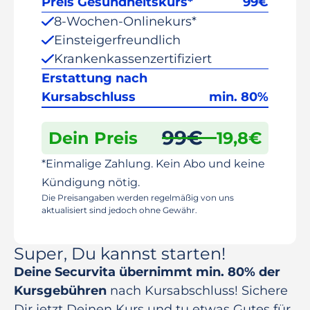
Preis Gesundheitskurs*
99
€
8-Wochen-Onlinekurs*
Einsteigerfreundlich
Krankenkassenzertifiziert
Erstattung nach
Kursabschluss
min. 80%
99
€
Dein Preis
19,8
€
*Einmalige Zahlung. Kein Abo und keine
Kündigung nötig.
Die Preisangaben werden regelmäßig von uns
aktualisiert sind jedoch ohne Gewähr.
Super, Du kannst starten!
Deine Securvita übernimmt min. 80% der
Kursgebühren
nach Kursabschluss! Sichere
Dir jetzt Deinen Kurs und tu etwas Gutes für