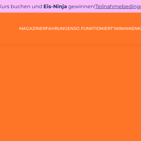
 Kurs buchen und
Eis-Ninja
gewinnen!
Teilnahmebedin
MAGAZIN
ERFAHRUNGEN
SO FUNKTIONIERT'S
KRANKENK