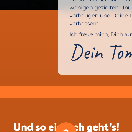
wenigen gezielten Üb
vorbeugen und Deine L
verbessern.
Ich freue mich, Dich a
Dein To
Und so einfach geht’s!