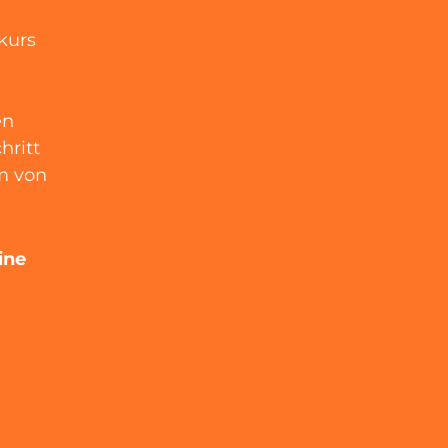
kurs
en
hritt
m von
ine