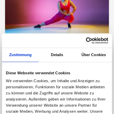
07/2025
ERNÄHRUNG & ABNEHMEN
Muskelaufbau statt Dauerdiät: 5
Gründe, warum Krafttraining der
Zustimmung
Details
Über Cookies
Schlüssel zum Fettabbau ist
Diese Webseite verwendet Cookies
Wir verwenden Cookies, um Inhalte und Anzeigen zu
personalisieren, Funktionen für soziale Medien anbieten
zu können und die Zugriffe auf unsere Website zu
analysieren. Außerdem geben wir Informationen zu Ihrer
Verwendung unserer Website an unsere Partner für
soziale Medien, Werbung und Analysen weiter. Unsere