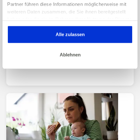
Partner führen diese Informationen möglicherweise mit
weiteren Daten zusammen, die Sie ihnen bereitgestellt
haben oder die sie im Rahmen Ihrer Nutzung der Dienste
gesammelt haben. Dies gilt auch für Gesundheitsdaten,
die gegebenenfalls für die Kursdurchführung erhoben
Alle zulassen
werden.
07/2025
ERNÄHRUNG & ABNEHMEN
Kaloriendefizit – Warum Du trotzdem
Ablehnen
nicht abnimmst