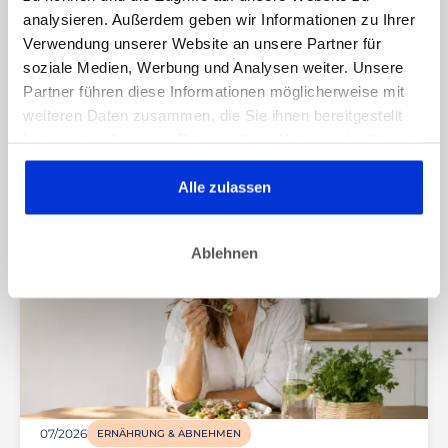
analysieren. Außerdem geben wir Informationen zu Ihrer
07/2026
BEWEGUNG & KÖRPERGEFÜHL
Verwendung unserer Website an unsere Partner für
Abnehmen ohne Bewegung? Darauf
soziale Medien, Werbung und Analysen weiter. Unsere
solltest du nicht setzen
Partner führen diese Informationen möglicherweise mit
weiteren Daten zusammen, die Sie ihnen bereitgestellt
haben oder die sie im Rahmen Ihrer Nutzung der Dienste
gesammelt haben. Dies gilt auch für Gesundheitsdaten,
die gegebenenfalls für die Kursdurchführung erhoben
Alle zulassen
werden.
Ablehnen
07/2026
ERNÄHRUNG & ABNEHMEN