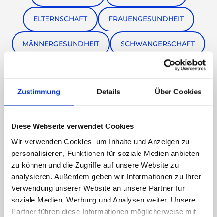
ELTERNSCHAFT
FRAUENGESUNDHEIT
MÄNNERGESUNDHEIT
SCHWANGERSCHAFT
GESUNDE ERNÄHRUNG
Zustimmung
Details
Über Cookies
NACHHALTIGES ABNEHMEN
DIÄTMYTHEN
EMOTIONALES ESSEN
Diese Webseite verwendet Cookies
Wir verwenden Cookies, um Inhalte und Anzeigen zu
GESUNDHEITSKAMPAGNE
personalisieren, Funktionen für soziale Medien anbieten
zu können und die Zugriffe auf unsere Website zu
LUNGENKREBSPRÄVENTION
analysieren. Außerdem geben wir Informationen zu Ihrer
Verwendung unserer Website an unsere Partner für
WELTNICHTRAUCHERTAG
soziale Medien, Werbung und Analysen weiter. Unsere
Partner führen diese Informationen möglicherweise mit
TABAKENTWÖHNUNG
RAUCHFREI