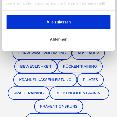
weiteren Daten zusammen, die Sie ihnen bereitgestellt
haben oder die sie im Rahmen Ihrer Nutzung der Dienste
MORGENROUTINE
MENTALTRAINING
gesammelt haben. Dies gilt auch für Gesundheitsdaten,
die gegebenenfalls für die Kursdurchführung erhoben
Alle zulassen
ACHTSAMKEIT
SELBSTFÜRSORGE
PMR
werden.
Ablehnen
ENTSPANNUNG
STRESSREDUKTION
KÖRPERWAHRNEHMUNG
AUSDAUER
BEWEGLICHKEIT
RÜCKENTRAINING
KRANKENKASSENLEISTUNG
PILATES
KRAFTTRAINING
BECKENBODENTRAINING
PRÄVENTIONSKURS