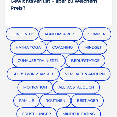
Gewichtsverlust – aber zu welchem
Preis?
LONGEVITY
ABNEHMSPRITZE
SOMMER
HATHA YOGA
COACHING
MINDSET
ZUHAUSE TRAINIEREN
BERUFSTÄTIGE
SELBSTWIRKSAMKEIT
VERHALTEN ÄNDERN
MOTIVATION
ALLTAGSTAUGLICH
FAMILIE
ROUTINEN
BEST AGER
FRUSTHUNGER
MINDFUL EATING