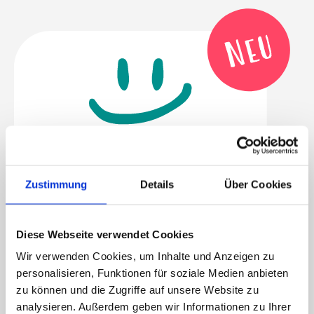
Zustimmung
Details
Über Cookies
Krafttraining für Einsteiger
Diese Webseite verwendet Cookies
Dieser Kurs ist Dein Einstieg in ein aktiveres,
Wir verwenden Cookies, um Inhalte und Anzeigen zu
kraftvolleres Leben. Gemeinsam mit Tom
personalisieren, Funktionen für soziale Medien anbieten
zu können und die Zugriffe auf unsere Website zu
baust Du funktional Deine Muskulatur auf –
analysieren. Außerdem geben wir Informationen zu Ihrer
ganz ohne Geräte, aber mit großer Wirkung.