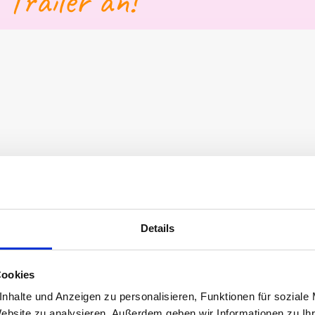
 Trailer an!
Video laden
ses YouTube-Videos müssen Marketing-Cookies a
Details
Cookie-Einstellungen öffnen
Cookies
nhalte und Anzeigen zu personalisieren, Funktionen für soziale
Website zu analysieren. Außerdem geben wir Informationen zu I