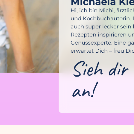
Michaela Ki
Hi, ich bin Michi, ärzt
und Kochbuchautorin. I
auch super lecker sein
Rezepten inspirieren u
Genussexperte. Eine ga
erwartet Dich – freu Di
Sieh dir 
an!