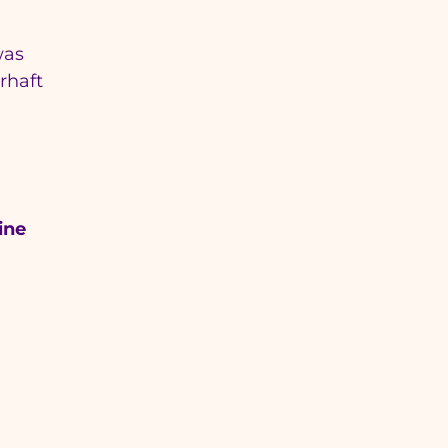
was
rhaft
ine