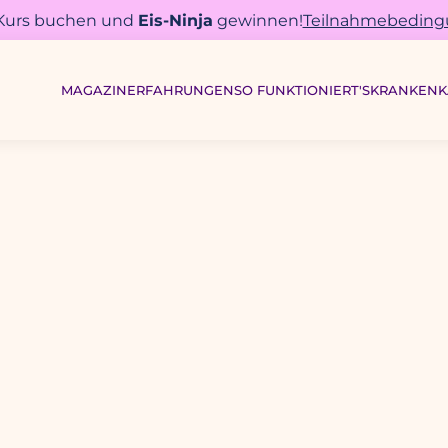
 Kurs buchen und
Eis-Ninja
gewinnen!
Teilnahmebedin
MAGAZIN
ERFAHRUNGEN
SO FUNKTIONIERT'S
KRANKENK