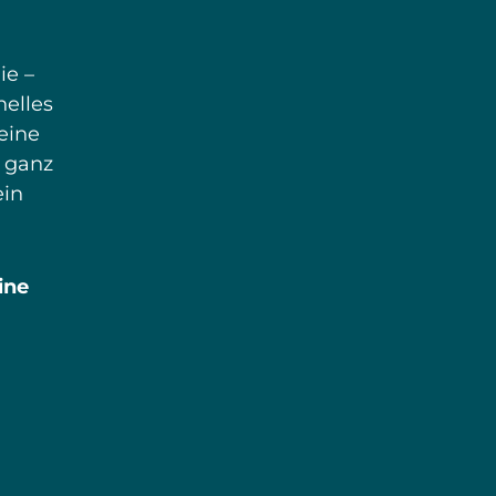
ie –
nelles
eine
– ganz
ein
ine