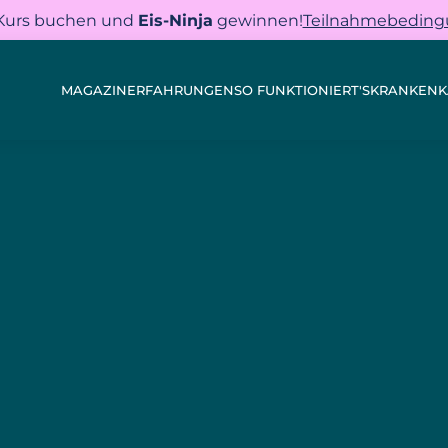
 Kurs buchen und
Eis-Ninja
gewinnen!
Teilnahmebedin
MAGAZIN
ERFAHRUNGEN
SO FUNKTIONIERT'S
KRANKENK