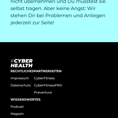
nicht übernehmen und Du müsstest sie
selbst tragen. Aber keine Angst: Wir
stehen Dir bei Problemen und Anliegen
jederzeit zur Seite!
RECHTLICHES
PARTNERSEITEN
Impressum
CyberFitness
Datenschutz
CyberFitnessPRO
Preventure
WISSENSWERTES
Podcast
Magazin