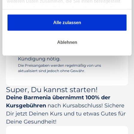
weiteren Daten zusammen, die Sie ihnen bereitgestellt
3 Monate CyberFitness Premium*
haben oder die sie im Rahmen Ihrer Nutzung der Dienste
Erstattung nach
gesammelt haben. Dies gilt auch für Gesundheitsdaten,
Kursabschluss
100%
die gegebenenfalls für die Kursdurchführung erhoben
Alle zulassen
werden.
99
€
Dein Preis
0
€
Ablehnen
*Einmalige Zahlung. Kein Abo und keine
Kündigung nötig.
Die Preisangaben werden regelmäßig von uns
aktualisiert sind jedoch ohne Gewähr.
Super, Du kannst starten!
Deine Barmenia übernimmt 100% der
Kursgebühren
nach Kursabschluss! Sichere
Dir jetzt Deinen Kurs und tu etwas Gutes für
Deine Gesundheit!