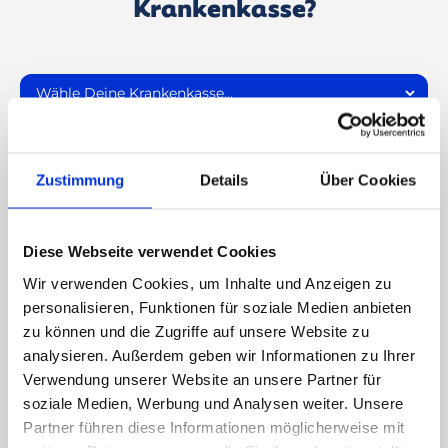
Krankenkasse?
Super, Du kannst starten!
Deine SIGNAL IDUNA übernimmt 100% der
Zustimmung
Details
Über Cookies
Kursgebühren
nach Kursabschluss! Sichere
Dir jetzt Deinen Kurs und tu etwas Gutes für
Deine Gesundheit!
Diese Webseite verwendet Cookies
Wir verwenden Cookies, um Inhalte und Anzeigen zu
personalisieren, Funktionen für soziale Medien anbieten
zu können und die Zugriffe auf unsere Website zu
Preis Gesundheitskurs*
99
€
analysieren. Außerdem geben wir Informationen zu Ihrer
Verwendung unserer Website an unsere Partner für
8-Wochen-Onlinekurs*
soziale Medien, Werbung und Analysen weiter. Unsere
Einsteigerfreundlich
Partner führen diese Informationen möglicherweise mit
Krankenkassenzertifiziert