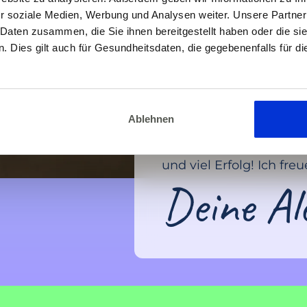
Alexandra 
r soziale Medien, Werbung und Analysen weiter. Unsere Partner
 Daten zusammen, die Sie ihnen bereitgestellt haben oder die s
ENTSPANNUNGSFÄHIGK
 Dies gilt auch für Gesundheitsdaten, die gegebenenfalls für d
IMMER WICHTIGER. Wir a
ausgesetzt, und uns feh
abzubauen. Dieser Onli
wie praktikable Lösung.
Ablehnen
zu können, auch weil i
Entspannung in unser
und viel Erfolg! Ich fre
Deine Al