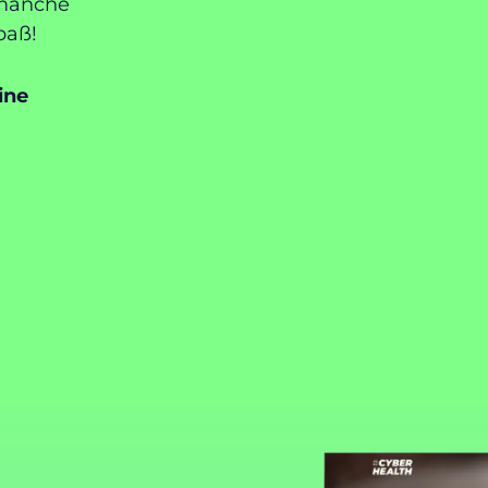
 manche
paß!
ine