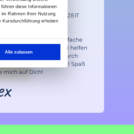
Löwe
 führen diese Informationen
ie im Rahmen Ihrer Nutzung
EIT WIRD IN UNSERER ZEIT
ie Kursdurchführung erhoben
lle sind täglich Stress
len häufig die Mittel, ihn
nekurs hat dafür eine einfache
 Ich freue mich, Dir dabei helfen
Alle zulassen
ch weiß, welcher Segen durch
 Leben kommen kann. Viel Spaß
ue mich auf Dich!
ex