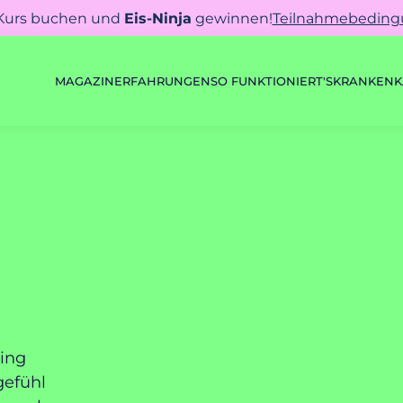
 Kurs buchen und
Eis-Ninja
gewinnen!
Teilnahmebedin
MAGAZIN
ERFAHRUNGEN
SO FUNKTIONIERT'S
KRANKENK
ning
gefühl