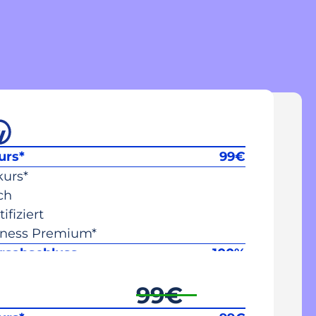
urs*
99
€
urs*
ch
fiziert
tness Premium*
rsabschluss
100%
is
0
€
99
€