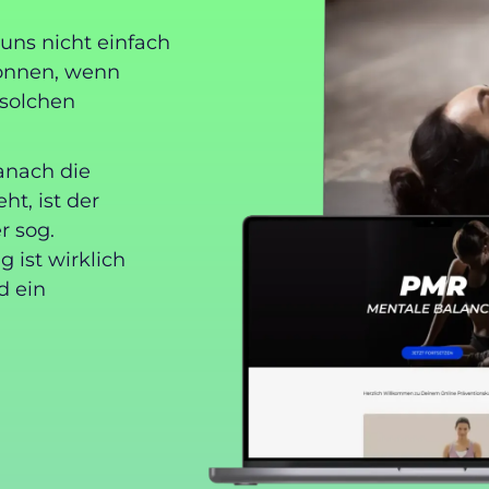
uns nicht einfach
können, wenn
 solchen
anach die
t, ist der
r sog.
 ist wirklich
d ein