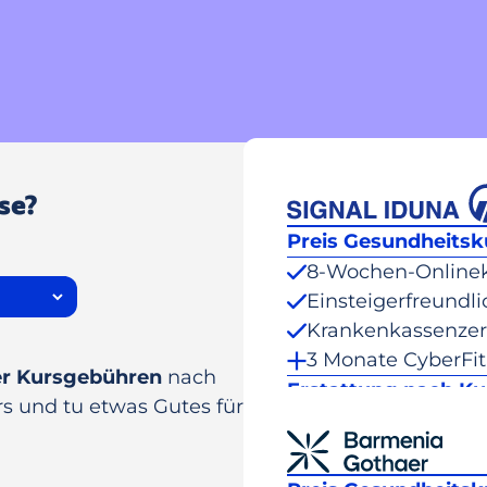
se?
Preis Gesundheitsk
8-Wochen-Onlinek
Einsteigerfreundli
Krankenkassenzerti
3 Monate CyberFi
r Kursgebühren
nach
Erstattung nach Ku
rs und tu etwas Gutes für
Dein Pre