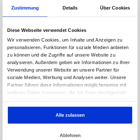
Zustimmung
Details
Über Cookies
Preis Gesundheitskurs*
99
€
8-Wochen-Onlinekurs*
Diese Webseite verwendet Cookies
Einsteigerfreundlich
Krankenkassenzertifiziert
Wir verwenden Cookies, um Inhalte und Anzeigen zu
personalisieren, Funktionen für soziale Medien anbieten
3 Monate CyberFitness Premium*
zu können und die Zugriffe auf unsere Website zu
Erstattung nach
analysieren. Außerdem geben wir Informationen zu Ihrer
Kursabschluss
100%
Verwendung unserer Website an unsere Partner für
soziale Medien, Werbung und Analysen weiter. Unsere
99
€
Dein Preis
0
€
Partner führen diese Informationen möglicherweise mit
weiteren Daten zusammen, die Sie ihnen bereitgestellt
*Einmalige Zahlung. Kein Abo und keine
haben oder die sie im Rahmen Ihrer Nutzung der Dienste
Kündigung nötig.
gesammelt haben. Dies gilt auch für Gesundheitsdaten,
Die Preisangaben werden regelmäßig von uns
die gegebenenfalls für die Kursdurchführung erhoben
Alle zulassen
aktualisiert sind jedoch ohne Gewähr.
werden.
Super, Du kannst starten!
Ablehnen