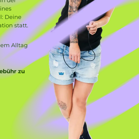
in der
ines
l: Deine
ion statt.
nem Alltag
ebühr zu