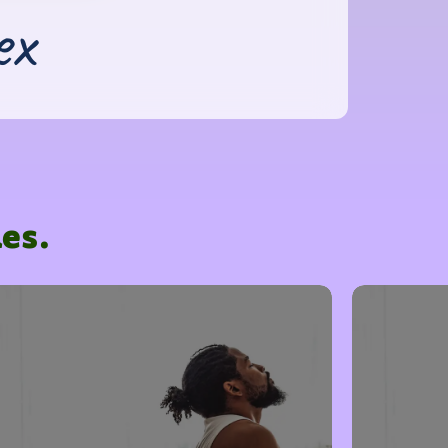
ex
es.