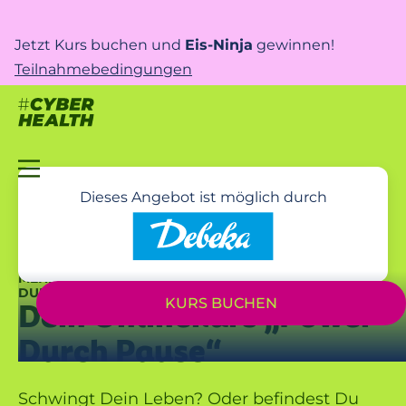
Jetzt Kurs buchen und
Eis-Ninja
gewinnen!
Teilnahmebedingungen
Dieses Angebot ist möglich durch
MEHR ENERGIE UND ENTSPANNUNG! – UNTERSTÜTZT
DURCH DEINE DEBEKA
KURS BUCHEN
Dein Onlinekurs „Power
Durch Pause“
Schwingt Dein Leben? Oder befindest Du