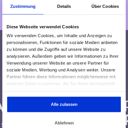
Du bestimmt etwas
Zustimmung
Details
Über Cookies
Passendes.
Diese Webseite verwendet Cookies
Wir verwenden Cookies, um Inhalte und Anzeigen zu
personalisieren, Funktionen für soziale Medien anbieten
zu können und die Zugriffe auf unsere Website zu
analysieren. Außerdem geben wir Informationen zu Ihrer
Verwendung unserer Website an unsere Partner für
soziale Medien, Werbung und Analysen weiter. Unsere
Partner führen diese Informationen möglicherweise mit
weiteren Daten zusammen, die Sie ihnen bereitgestellt
haben oder die sie im Rahmen Ihrer Nutzung der Dienste
gesammelt haben. Dies gilt auch für Gesundheitsdaten,
die gegebenenfalls für die Kursdurchführung erhoben
Alle zulassen
werden.
Ablehnen