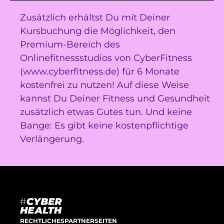
Zusätzlich erhältst Du mit Deiner
Kursbuchung die Möglichkeit, den
Premium-Bereich des
Onlinefitnessstudios von CyberFitness
(www.cyberfitness.de) für 6 Monate
kostenfrei zu nutzen! Auf diese Weise
kannst Du Deiner Fitness und Gesundheit
zusätzlich etwas Gutes tun. Und keine
Bange: Es gibt keine kostenpflichtige
Verlängerung.
RECHTLICHES
PARTNERSEITEN