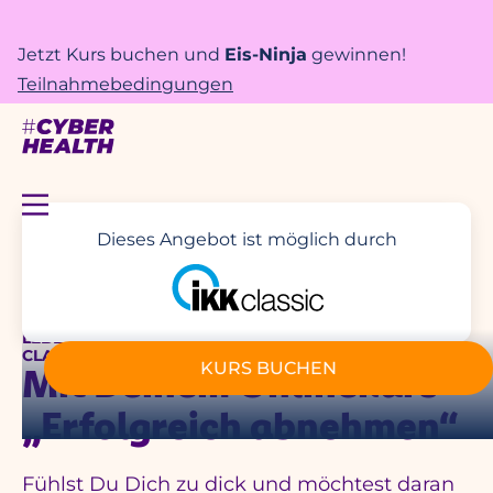
Jetzt Kurs buchen und
Eis-Ninja
gewinnen!
Teilnahmebedingungen
Dieses Angebot ist möglich durch
LEBE LEICHTER! – UNTERSTÜTZT DURCH DEINE IKK
CLASSIC
KURS BUCHEN
Mit Deinem Onlinekurs
„Erfolgreich abnehmen“
Fühlst Du Dich zu dick und möchtest daran