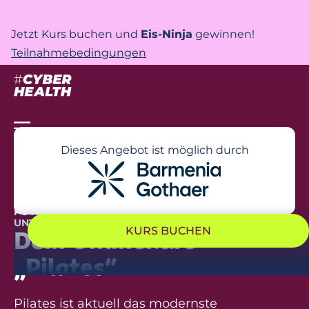
Jetzt Kurs buchen und
Eis-Ninja
gewinnen!
Teilnahmebedingungen
Dieses Angebot ist möglich durch
POWER, ENTSPANNUNG UND EINE STARKE MITTE –
UNTERSTÜTZT DURCH DEINE BARMENIA
KURS BUCHEN
Dein Onlinekurs
„Pilates“
Pilates ist aktuell das modernste