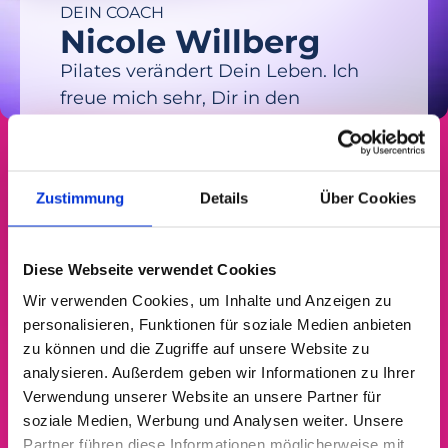
DEIN COACH
Nicole Willberg
Pilates verändert Dein Leben. Ich
freue mich sehr, Dir in den
nächsten 8 Wochen dabei zu helfen,
durch Pilates ein neues,
wunderbares Körpergefühl zu
Zustimmung
Details
Über Cookies
entwickeln. Ich wünsche mir, dass
ich Dich mit meiner Begeisterung
für dieses fantastische Training
Diese Webseite verwendet Cookies
anstecken kann. Herzlich
Wir verwenden Cookies, um Inhalte und Anzeigen zu
willkommen!
personalisieren, Funktionen für soziale Medien anbieten
Deine Nicole
zu können und die Zugriffe auf unsere Website zu
analysieren. Außerdem geben wir Informationen zu Ihrer
Verwendung unserer Website an unsere Partner für
soziale Medien, Werbung und Analysen weiter. Unsere
Partner führen diese Informationen möglicherweise mit