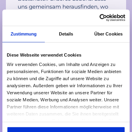
uns gemeinsam herausfinden, wo
Deine Möglichkeiten liegen. Darauf
freuen wir uns. Einen Stressfaktor
können wir Dir direkt nehmen: Wir
Zustimmung
Details
Über Cookies
rechnen mit Deiner Krankenkasse
direkt ab – Du musst Dich um
nichts kümmern und kannst direkt
Diese Webseite verwendet Cookies
starten!
Wir verwenden Cookies, um Inhalte und Anzeigen zu
Deine Alex
personalisieren, Funktionen für soziale Medien anbieten
zu können und die Zugriffe auf unsere Website zu
analysieren. Außerdem geben wir Informationen zu Ihrer
Verwendung unserer Website an unsere Partner für
soziale Medien, Werbung und Analysen weiter. Unsere
Partner führen diese Informationen möglicherweise mit
weiteren Daten zusammen, die Sie ihnen bereitgestellt
Nix für Dich? Hier findest
haben oder die sie im Rahmen Ihrer Nutzung der Dienste
Du bestimmt etwas
gesammelt haben. Dies gilt auch für Gesundheitsdaten,