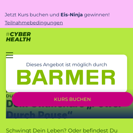
Jetzt Kurs buchen und
Eis-Ninja
gewinnen!
Teilnahmebedingungen
Dieses Angebot ist möglich durch
MEHR ENERGIE UND ENTSPANNUNG! – UNTERSTÜTZT
DURCH DEINE BARMER
KURS BUCHEN
Dein Onlinekurs „Power
Durch Pause“
Schwingt Dein Leben? Oder befindest Du