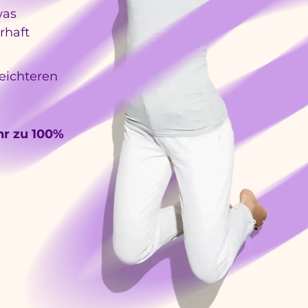
was
rhaft
eichteren
r zu 100%