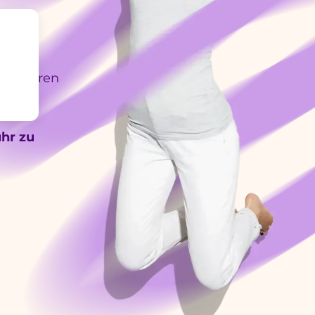
was
rhaft
eichteren
hr zu