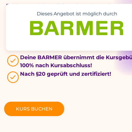
Fühlst Du Dich zu dick und möchtest daran et
ändern? Was muss geschehen, damit das daue
Dieses Angebot ist möglich durch
gelingt?
Wir finden gemeinsam Deinen Weg zu einem l
Leben.
Deine BARMER übernimmt die Kursgebü
100% nach Kursabschluss!
Nach §20 geprüft und zertifiziert!
KURS BUCHEN