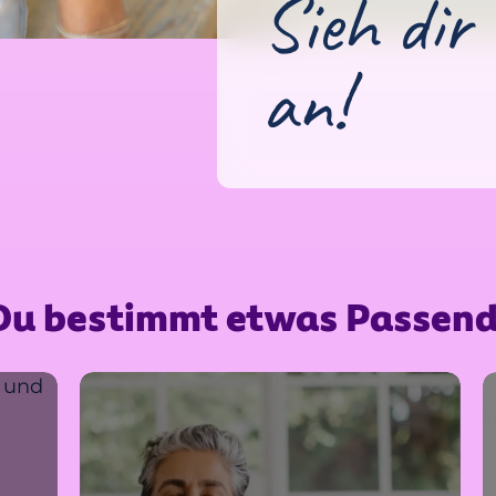
Sieh dir 
an!
t Du bestimmt etwas Passend