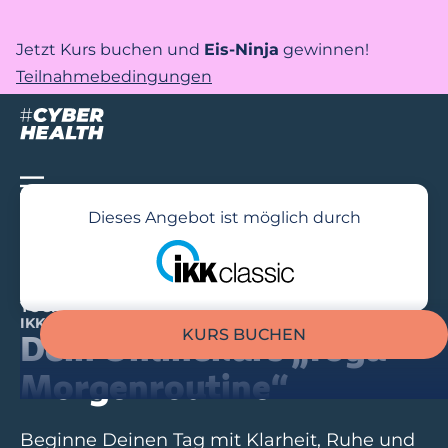
Jetzt Kurs buchen und
Eis-Ninja
gewinnen!
Teilnahmebedingungen
Dieses Angebot ist möglich durch
YOGA FÜR EINSTEIGER – UNTERSTÜTZT DURCH DEINE
IKK CLASSIC
KURS BUCHEN
Dein Onlinekurs „Yoga
Morgenroutine“
Beginne Deinen Tag mit Klarheit, Ruhe und