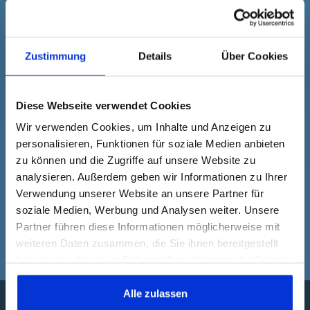
für mich nicht nur Praxis, sondern
Lebenshaltung.
Zustimmung
Details
Über Cookies
Ich freue mich auf Dich!
Deine Inanna
Diese Webseite verwendet Cookies
Wir verwenden Cookies, um Inhalte und Anzeigen zu
personalisieren, Funktionen für soziale Medien anbieten
zu können und die Zugriffe auf unsere Website zu
analysieren. Außerdem geben wir Informationen zu Ihrer
Nix für Dich? Hier findest
Verwendung unserer Website an unsere Partner für
soziale Medien, Werbung und Analysen weiter. Unsere
Du bestimmt etwas
Partner führen diese Informationen möglicherweise mit
Passendes.
weiteren Daten zusammen, die Sie ihnen bereitgestellt
haben oder die sie im Rahmen Ihrer Nutzung der Dienste
gesammelt haben. Dies gilt auch für Gesundheitsdaten,
die gegebenenfalls für die Kursdurchführung erhoben
Alle zulassen
werden.