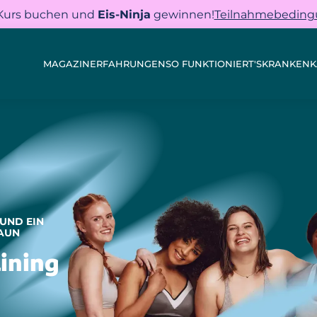
 Kurs buchen und
Eis-Ninja
gewinnen!
Teilnahmebedin
MAGAZIN
ERFAHRUNGEN
SO FUNKTIONIERT'S
KRANKENK
 UND EIN
RAUN
ining