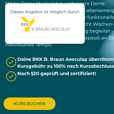
Stärke Deine Muskulatur, verbessere Deine
Beweglichkeit und aktiviere neue Lebensenerg
Dieses Angebot ist möglich durch
diesem zertifizierten Onlinekurs für funktionell
Ganzkörpertraining. Entwickle in acht Wochen 
Trainingsroutine, die Dich langfristig begleitet 
bequem von zuhause aus und angepasst an D
individuelles Tempo.
Deine BKK B. Braun Aesculap übernimmt
Kursgebühr zu 100% nach Kursabschluss
Nach §20 geprüft und zertifiziert!
KURS BUCHEN