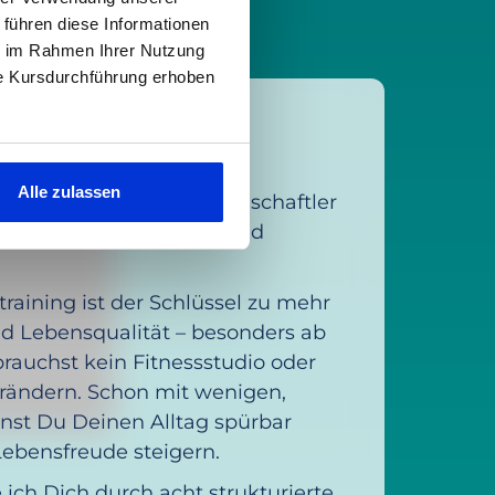
 führen diese Informationen
ie im Rahmen Ihrer Nutzung
ie Kursdurchführung erhoben
chs
Alle zulassen
ach mit Herz, Sportwissenschaftler
 im Bereich Prävention und
training ist der Schlüssel zu mehr
d Lebensqualität – besonders ab
brauchst kein Fitnessstudio oder
rändern. Schon mit wenigen,
nst Du Deinen Alltag spürbar
Lebensfreude steigern.
 ich Dich durch acht strukturierte