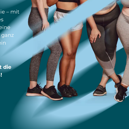
ie – mit
es
eine
– ganz
ein
 die
!