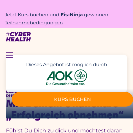
Jetzt Kurs buchen und
Eis-Ninja
gewinnen!
Teilnahmebedingungen
Dieses Angebot ist möglich durch
LEBE LEICHTER! – UNTERSTÜTZT DURCH DEINE AOK
RHEINLAND-HAMBURG
KURS BUCHEN
Mit Deinem Onlinekurs
„Erfolgreich abnehmen“
Fühlst Du Dich zu dick und möchtest daran