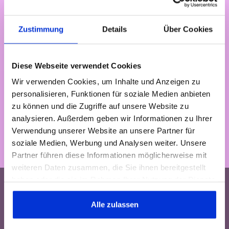
Sieh dir den
Trailer an!
Zustimmung
Details
Über Cookies
Diese Webseite verwendet Cookies
Wir verwenden Cookies, um Inhalte und Anzeigen zu
personalisieren, Funktionen für soziale Medien anbieten
Nix für Dich? Hier findest
zu können und die Zugriffe auf unsere Website zu
analysieren. Außerdem geben wir Informationen zu Ihrer
Du bestimmt etwas
Verwendung unserer Website an unsere Partner für
Passendes.
soziale Medien, Werbung und Analysen weiter. Unsere
Partner führen diese Informationen möglicherweise mit
weiteren Daten zusammen, die Sie ihnen bereitgestellt
haben oder die sie im Rahmen Ihrer Nutzung der Dienste
gesammelt haben. Dies gilt auch für Gesundheitsdaten,
die gegebenenfalls für die Kursdurchführung erhoben
Alle zulassen
werden.