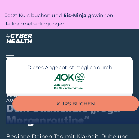
Jetzt Kurs buchen und
Eis-Ninja
gewinnen!
Teilnahmebedingungen
Dieses Angebot ist möglich durch
YOGA FÜR EINSTEIGER – UNTERSTÜTZT DURCH DEINE
AOK BAYERN
KURS BUCHEN
Dein Onlinekurs „Yoga
Morgenroutine“
Beginne Deinen Tag mit Klarheit, Ruhe und