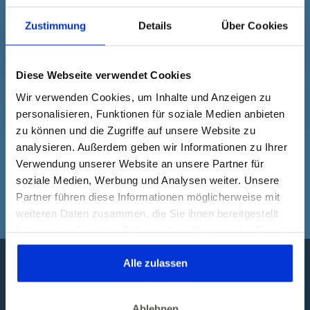
Ich freue mich auf Dich!
Zustimmung
Details
Über Cookies
Deine Inanna
Diese Webseite verwendet Cookies
Wir verwenden Cookies, um Inhalte und Anzeigen zu
personalisieren, Funktionen für soziale Medien anbieten
zu können und die Zugriffe auf unsere Website zu
analysieren. Außerdem geben wir Informationen zu Ihrer
Nix für Dich? Hier findest
Verwendung unserer Website an unsere Partner für
Du bestimmt etwas
soziale Medien, Werbung und Analysen weiter. Unsere
Partner führen diese Informationen möglicherweise mit
Passendes.
weiteren Daten zusammen, die Sie ihnen bereitgestellt
haben oder die sie im Rahmen Ihrer Nutzung der Dienste
gesammelt haben. Dies gilt auch für Gesundheitsdaten,
die gegebenenfalls für die Kursdurchführung erhoben
Alle zulassen
werden.
Ablehnen