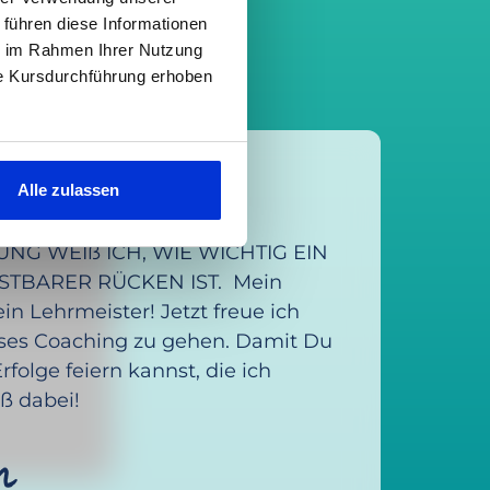
 führen diese Informationen
ie im Rahmen Ihrer Nutzung
ie Kursdurchführung erhoben
Alle zulassen
chs
NG WEIß ICH, WIE WICHTIG EIN
TBARER RÜCKEN IST. Mein
n Lehrmeister! Jetzt freue ich
eses Coaching zu gehen. Damit Du
folge feiern kannst, die ich
aß dabei!
m