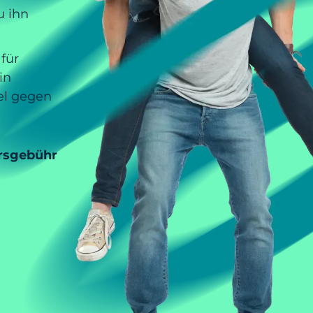
u ihn
für
in
el gegen
rsgebühr