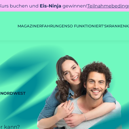
 Kurs buchen und
Eis-Ninja
gewinnen!
Teilnahmebedin
MAGAZIN
ERFAHRUNGEN
SO FUNKTIONIERT'S
KRANKENK
K NORDWEST
er kann?