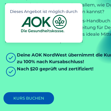
Welche Aufgaben er hat? Und vor allem, wie D
unterstützen, stärken und entlasten kannst?
Dieses Angebot ist möglich durch
Dieser §20-Onlinekurs ist das Praxis-Handbuch 
Deinen Rücken. Eine wichtige Anleitung für De
körperliches Wohlbefinden und das ideale Mitt
Rückenschmerzen und -probleme!
Deine AOK NordWest übernimmt die Ku
zu 100% nach Kursabschluss!
Nach §20 geprüft und zertifiziert!
KURS BUCHEN