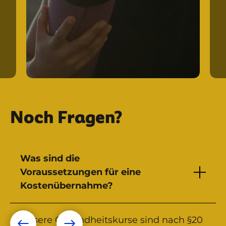
Noch Fragen?
Was sind die
Voraussetzungen für eine
Kostenübernahme?
Unsere Gesundheitskurse sind nach §20