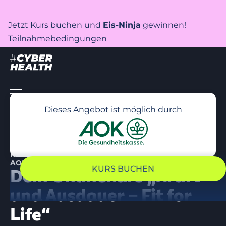
Jetzt Kurs buchen und
Eis-Ninja
gewinnen!
Teilnahmebedingungen
Dieses Angebot ist möglich durch
KRAFT UND ENERGIE! – UNTERSTÜTZT DURCH DEINE
AOK NORDOST
KURS BUCHEN
Dein Onlinekurs „Kraft
und Ausdauer – Fit for
Life“