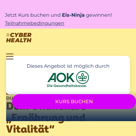
Jetzt Kurs buchen und
Eis-Ninja
gewinnen!
Teilnahmebedingungen
Dieses Angebot ist möglich durch
BRING MEHR FARBE IN DEIN LEBEN! – UNTERSTÜTZT
DURCH DEINE AOK NORDWEST
KURS BUCHEN
Dein Onlinekurs
„Ernährung und
Vitalität“