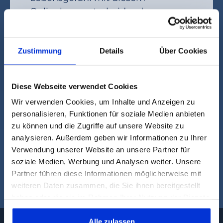
Onlinekurs entscheidend
verbessern. Starte jetzt mit Nicole
und mir in ein fitteres,
selbstbestimmtes Leben. Viel Spaß!
Zustimmung
Details
Über Cookies
Dein Tom
Diese Webseite verwendet Cookies
Wir verwenden Cookies, um Inhalte und Anzeigen zu
personalisieren, Funktionen für soziale Medien anbieten
zu können und die Zugriffe auf unsere Website zu
analysieren. Außerdem geben wir Informationen zu Ihrer
Nix für Dich? Hier findest
Verwendung unserer Website an unsere Partner für
Du bestimmt etwas
soziale Medien, Werbung und Analysen weiter. Unsere
Partner führen diese Informationen möglicherweise mit
Passendes.
weiteren Daten zusammen, die Sie ihnen bereitgestellt
haben oder die sie im Rahmen Ihrer Nutzung der Dienste
gesammelt haben. Dies gilt auch für Gesundheitsdaten,
die gegebenenfalls für die Kursdurchführung erhoben
Alle zulassen