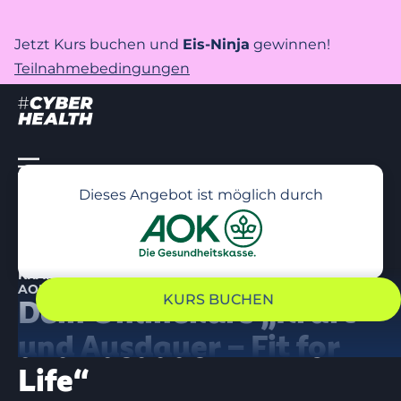
Jetzt Kurs buchen und
Eis-Ninja
gewinnen!
Teilnahmebedingungen
Dieses Angebot ist möglich durch
KRAFT UND ENERGIE! – UNTERSTÜTZT DURCH DEINE
AOK RHEINLAND-HAMBURG
KURS BUCHEN
Dein Onlinekurs „Kraft
und Ausdauer – Fit for
Life“