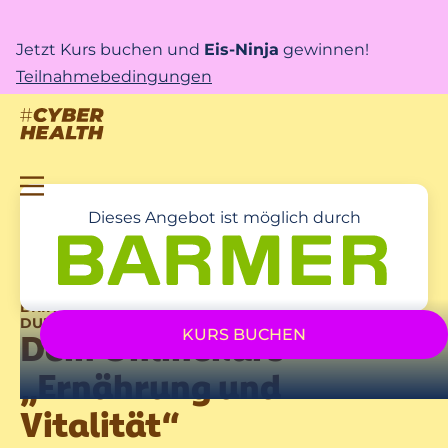
Jetzt Kurs buchen und
Eis-Ninja
gewinnen!
Teilnahmebedingungen
Dieses Angebot ist möglich durch
BRING MEHR FARBE IN DEIN LEBEN! – UNTERSTÜTZT
DURCH DEINE BARMER
KURS BUCHEN
Dein Onlinekurs
„Ernährung und
Vitalität“