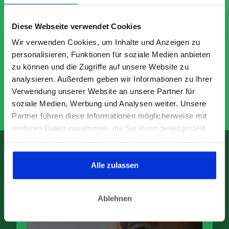
Diese Webseite verwendet Cookies
Wir verwenden Cookies, um Inhalte und Anzeigen zu
personalisieren, Funktionen für soziale Medien anbieten
Nix für Dich? Hier findest
zu können und die Zugriffe auf unsere Website zu
analysieren. Außerdem geben wir Informationen zu Ihrer
Du bestimmt etwas
Verwendung unserer Website an unsere Partner für
Passendes.
soziale Medien, Werbung und Analysen weiter. Unsere
Partner führen diese Informationen möglicherweise mit
weiteren Daten zusammen, die Sie ihnen bereitgestellt
haben oder die sie im Rahmen Ihrer Nutzung der Dienste
gesammelt haben. Dies gilt auch für Gesundheitsdaten,
die gegebenenfalls für die Kursdurchführung erhoben
Alle zulassen
werden.
Ablehnen