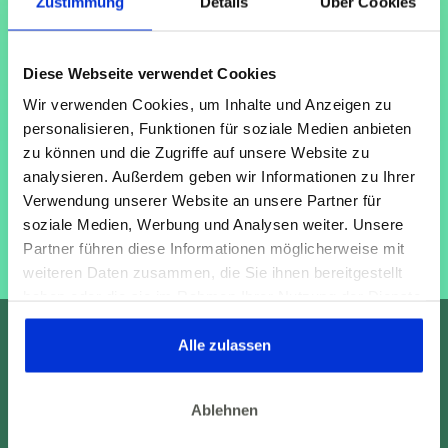
Zustimmung
Details
Über Cookies
Deine Jenny
Diese Webseite verwendet Cookies
Wir verwenden Cookies, um Inhalte und Anzeigen zu
personalisieren, Funktionen für soziale Medien anbieten
zu können und die Zugriffe auf unsere Website zu
Nix für Dich? Hier findest
analysieren. Außerdem geben wir Informationen zu Ihrer
Verwendung unserer Website an unsere Partner für
Du bestimmt etwas
soziale Medien, Werbung und Analysen weiter. Unsere
Passendes.
Partner führen diese Informationen möglicherweise mit
weiteren Daten zusammen, die Sie ihnen bereitgestellt
haben oder die sie im Rahmen Ihrer Nutzung der Dienste
gesammelt haben. Dies gilt auch für Gesundheitsdaten,
die gegebenenfalls für die Kursdurchführung erhoben
Alle zulassen
werden.
Ablehnen