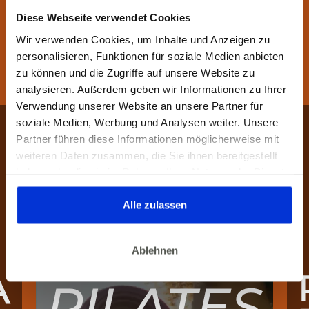
Nix für Dich? Hier findest
Diese Webseite verwendet Cookies
Du bestimmt etwas
Wir verwenden Cookies, um Inhalte und Anzeigen zu
personalisieren, Funktionen für soziale Medien anbieten
Passendes.
zu können und die Zugriffe auf unsere Website zu
analysieren. Außerdem geben wir Informationen zu Ihrer
Verwendung unserer Website an unsere Partner für
soziale Medien, Werbung und Analysen weiter. Unsere
Partner führen diese Informationen möglicherweise mit
weiteren Daten zusammen, die Sie ihnen bereitgestellt
haben oder die sie im Rahmen Ihrer Nutzung der Dienste
gesammelt haben. Dies gilt auch für Gesundheitsdaten,
die gegebenenfalls für die Kursdurchführung erhoben
Alle zulassen
werden.
Ablehnen