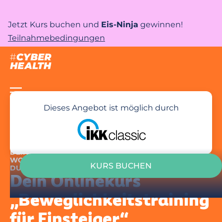
Jetzt Kurs buchen und
Eis-Ninja
gewinnen!
Teilnahmebedingungen
Dieses Angebot ist möglich durch
DEIN MOMENT DER BEWEGLICHKEIT – FÜR MOBILITÄT,
WOHLBEFINDEN UND LEBENSFREUDE – UNTERSTÜTZT
KURS BUCHEN
DURCH DEINE IKK CLASSIC
Dein Onlinekurs
„Beweglichkeitstraining
für Einsteiger“