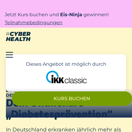
Jetzt Kurs buchen und
Eis-Ninja
gewinnen!
Teilnahmebedingungen
Dieses Angebot ist möglich durch
DIABETES? NICHT MIT UNS! – UNTERSTÜTZT DURCH
DEINE IKK CLASSIC
KURS BUCHEN
Dein Onlinekurs
„Diabetesprävention“
In Deutschland erkranken jährlich mehr als