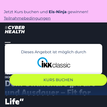
Jetzt Kurs buchen und
Eis-Ninja
gewinnen!
Teilnahmebedingungen
Dieses Angebot ist möglich durch
KRAFT UND ENERGIE! – UNTERSTÜTZT DURCH DEINE
IKK CLASSIC
KURS BUCHEN
Dein Onlinekurs „Kraft
und Ausdauer – Fit for
Life“