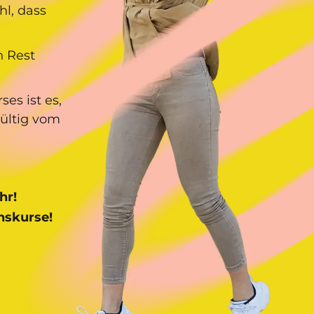
l, dass
n Rest
es ist es,
ültig vom
hr!
nskurse!