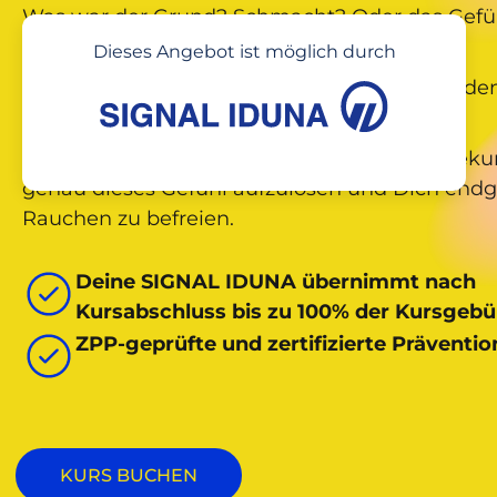
Was war der Grund? Schmacht? Oder das Gefüh
irgendetwas zum Glücklichsein fehlt?
Dieses Angebot ist möglich durch
Und jetzt hast Du Angst, mit diesem Gefühl de
Deines Lebens konfrontiert zu sein.
Herzlich willkommen. Das Ziel dieses Onlinekurs
genau dieses Gefühl aufzulösen und Dich endg
Rauchen zu befreien.
Deine SIGNAL IDUNA übernimmt nach
Kursabschluss bis zu 100% der Kursgebü
ZPP-geprüfte und zertifizierte Präventio
KURS BUCHEN