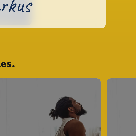
rkus
es.