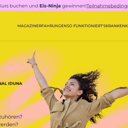
 Kurs buchen und
Eis-Ninja
gewinnen!
Teilnahmebedin
MAGAZIN
ERFAHRUNGEN
SO FUNKTIONIERT'S
KRANKENK
NAL IDUNA
zuhören?
werden?