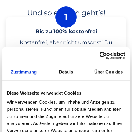
Und so einfach geht’s!
1
Bis zu 100% kostenfrei
Kostenfrei, aber nicht umsonst! Du
verstehst den Unterschied. Und
Deine Krankenkasse auch. Deshalb
übernimmt sie die Kursgebühren*.
Zustimmung
Details
Über Cookies
Kaum zu glauben? Aber wahr!
2
Diese Webseite verwendet Cookies
Wir verwenden Cookies, um Inhalte und Anzeigen zu
So funktioniert die Abrechnung
personalisieren, Funktionen für soziale Medien anbieten
mit Deiner Krankenkasse
zu können und die Zugriffe auf unsere Website zu
analysieren. Außerdem geben wir Informationen zu Ihrer
Es ist ganz einfach! Du buchst
Verwendung unserer Website an unsere Partner für