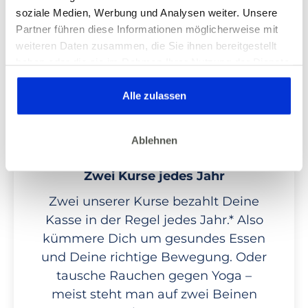
Deinen Kurs, bezahlst die
soziale Medien, Werbung und Analysen weiter. Unsere
Teilnahmegebühr, machst mit und
Partner führen diese Informationen möglicherweise mit
bekommst anschliessend ein
weiteren Daten zusammen, die Sie ihnen bereitgestellt
Zertifikat von uns. Das reichst Du
haben oder die sie im Rahmen Ihrer Nutzung der Dienste
bei Deiner Krankenkasse ein und
gesammelt haben. Dies gilt auch für Gesundheitsdaten,
die gegebenenfalls für die Kursdurchführung erhoben
Alle zulassen
bekommst die Kosten erstattet. Top!
werden.
3
Ablehnen
Zwei Kurse jedes Jahr
Zwei unserer Kurse bezahlt Deine
Kasse in der Regel jedes Jahr.* Also
kümmere Dich um gesundes Essen
und Deine richtige Bewegung. Oder
tausche Rauchen gegen Yoga –
meist steht man auf zwei Beinen